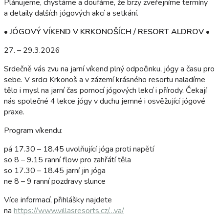
Plánujeme, chystáme a doufáme, že brzy zveřejníme termíny
a detaily dalších jógových akcí a setkání.
• JÓGOVÝ VÍKEND V KRKONOŠÍCH / RESORT ALDROV •
27. – 29.3.2026
Srdečně vás zvu na jarní víkend plný odpočinku, jógy a času pro
sebe. V srdci Krkonoš a v zázemí krásného resortu naladíme
tělo i mysl na jarní čas pomocí jógových lekcí i přírody. Čekají
nás společné 4 lekce jógy v duchu jemné i osvěžující jógové
praxe.
Program víkendu:
pá 17.30 – 18.45 uvolňující jóga proti napětí
so 8 – 9.15 ranní flow pro zahřátí těla
so 17.30 – 18.45 jarní jin jóga
ne 8 – 9 ranní pozdravy slunce
Více informací, přihlášky najdete
na
https://www.villasresorts.cz/…va/