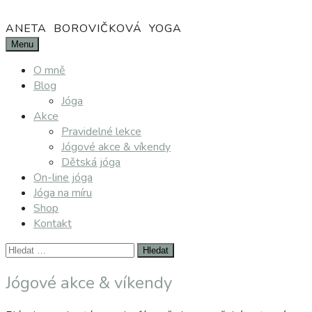
Přejít
k
ANETA BOROVIČKOVÁ YOGA
obsahu
Menu
webu
O mně
Blog
Jóga
Akce
Pravidelné lekce
Jógové akce & víkendy
Dětská jóga
On-line jóga
Jóga na míru
Shop
Kontakt
Vyhledávání
Jógové akce & víkendy