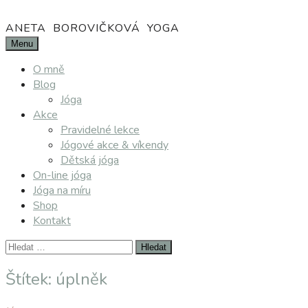
Přejít
k
ANETA BOROVIČKOVÁ YOGA
obsahu
Menu
webu
O mně
Blog
Jóga
Akce
Pravidelné lekce
Jógové akce & víkendy
Dětská jóga
On-line jóga
Jóga na míru
Shop
Kontakt
Vyhledávání
Štítek:
úplněk