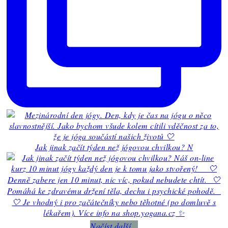
Jak jinak začít týden než jógovou chvilkou? N
Načíst další...