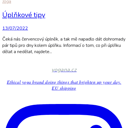
Jóga
Úplňkové tipy
13/07/2022
Čeká nás červencový úplněk, a tak mě napadlo dát dohromady
pár tipů pro dny kolem úplňku. Informací o tom, co při úplňku
dělat a nedělat, najdete...
yogana.cz
Ethical yoga brand doing things that brighten up your day.
EU shipping