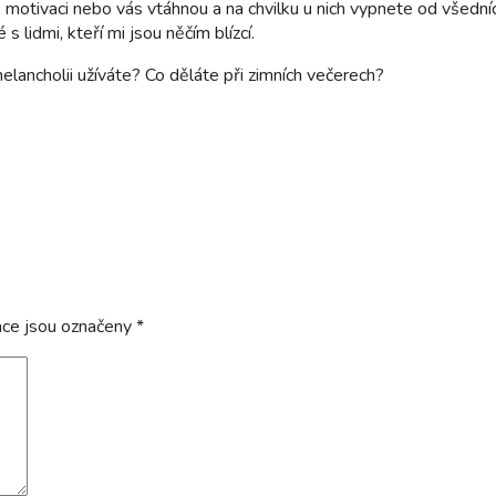
ci, motivaci nebo vás vtáhnou a na chvilku u nich vypnete od všed
 lidmi, kteří mi jsou něčím blízcí.
melancholii užíváte? Co děláte při zimních večerech?
ace jsou označeny
*