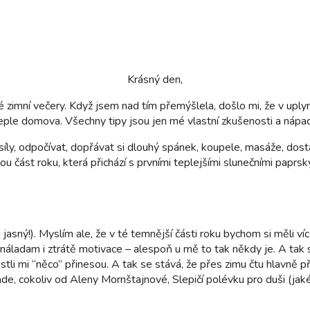
Krásný den,
hé zimní večery. Když jsem nad tím přemýšlela, došlo mi, že v uply
eple domova. Všechny tipy jsou jen mé vlastní zkušenosti a nápady,
íly, odpočívat, dopřávat si dlouhý spánek, koupele, masáže, dostat
 část roku, která přichází s prvními teplejšími slunečními paprsky
je jasný!). Myslím ale, že v té temnější části roku bychom si měli 
náladam i ztrátě motivace – alespoň u mě to tak někdy je. A tak s
stli mi “něco” přinesou. A tak se stává, že přes zimu čtu hlavně př
cokoliv od Aleny Mornštajnové, Slepičí polévku pro duši (jakéko