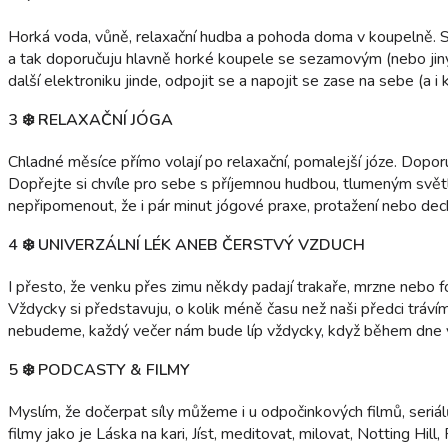
Horká voda, vůně, relaxační hudba a pohoda doma v koupelně. Sta
a tak doporučuju hlavně horké koupele se sezamovým (nebo jiný
další elektroniku jinde, odpojit se a napojit se zase na sebe (a i 
3 ❄️ RELAXAČNÍ JÓGA
Chladné měsíce přímo volají po relaxační, pomalejší józe. Dopor
Dopřejte si chvíle pro sebe s příjemnou hudbou, tlumeným světl
nepřipomenout, že i pár minut jógové praxe, protažení nebo dech
4 ❄️ UNIVERZÁLNÍ LÉK ANEB ČERSTVÝ VZDUCH
I přesto, že venku přes zimu někdy padají trakaře, mrzne nebo f
Vždycky si představuju, o kolik méně času než naši předci trávím
nebudeme, každý večer nám bude líp vždycky, když během dne v
5 ❄️ PODCASTY & FILMY
Myslím, že dočerpat síly můžeme i u odpočinkových filmů, seriál
filmy jako je Láska na kari, Jíst, meditovat, milovat, Notting Hi