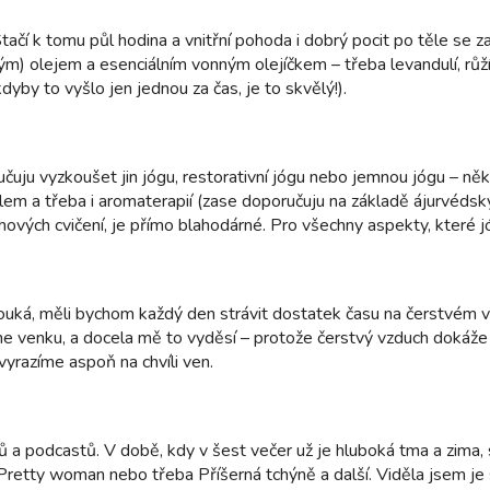
čí k tomu půl hodina a vnitřní pohoda i dobrý pocit po těle se za
m) olejem a esenciálním vonným olejíčkem – třeba levandulí, růž
kdyby to vyšlo jen jednou za čas, je to skvělý!).
učuju vyzkoušet jin jógu, restorativní jógu nebo jemnou jógu – n
em a třeba i aromaterapií (zase doporučuju na základě ájurvédskýc
ových cvičení, je přímo blahodárné. Pro všechny aspekty, které jó
ouká, měli bychom každý den strávit dostatek času na čerstvém vzd
e venku, a docela mě to vyděsí – protože čerstvý vzduch dokáže lé
yrazíme aspoň na chvíli ven.
ů a podcastů. V době, kdy v šest večer už je hluboká tma a zima, 
ll, Pretty woman nebo třeba Příšerná tchýně a další. Viděla jsem je