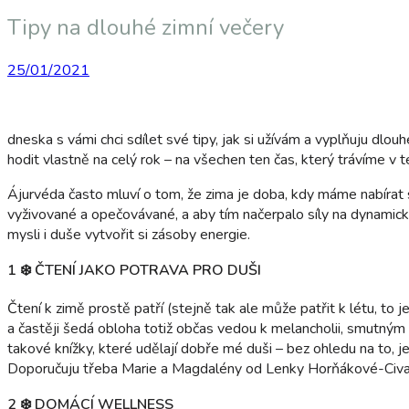
Tipy na dlouhé zimní večery
25/01/2021
dneska s vámi chci sdílet své tipy, jak si užívám a vyplňuju dlou
hodit vlastně na celý rok – na všechen ten čas, který trávíme v t
Ájurvéda často mluví o tom, že zima je doba, kdy máme nabírat s
vyživované a opečovávané, a aby tím načerpalo síly na dynamickou
mysli i duše vytvořit si zásoby energie.
1 ❄️ ČTENÍ JAKO POTRAVA PRO DUŠI
Čtení k zimě prostě patří (stejně tak ale může patřit k létu, to 
a častěji šedá obloha totiž občas vedou k melancholii, smutným 
takové knížky, které udělají dobře mé duši – bez ohledu na to, je
Doporučuju třeba Marie a Magdalény od Lenky Horňákové-Civade, 
2 ❄️ DOMÁCÍ WELLNESS