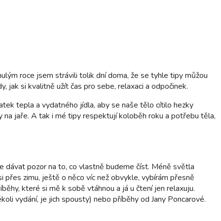
nulým roce jsem strávili tolik dní doma, že se tyhle tipy můžou
 jak si kvalitně užít čas pro sebe, relaxaci a odpočinek.
ek tepla a vydatného jídla, aby se naše tělo cítilo hezky
 na jaře. A tak i mé tipy respektují koloběh roku a potřebu těla,
více dávat pozor na to, co vlastně budeme číst. Méně světla
i přes zimu, ještě o něco víc než obvykle, vybírám přesně
íběhy, které si mě k sobě vtáhnou a já u čtení jen relaxuju.
li vydání, je jich spousty) nebo příběhy od Jany Poncarové.