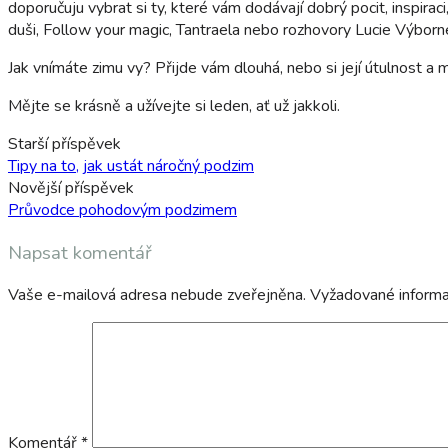
doporučuju vybrat si ty, které vám dodávají dobrý pocit, inspira
duši, Follow your magic, Tantraela nebo rozhovory Lucie Výborné s
Jak vnímáte zimu vy? Přijde vám dlouhá, nebo si její útulnost a 
Mějte se krásně a užívejte si leden, ať už jakkoli.
Navigace
Starší příspěvek
Tipy na to, jak ustát náročný podzim
příspěvku
Novější příspěvek
Průvodce pohodovým podzimem
Napsat komentář
Vaše e-mailová adresa nebude zveřejněna.
Vyžadované inform
Komentář
*