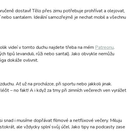
ručeně dostaví! Tělo přes zimu potřebuje prohřívat a olejovat,
í nebo santalem. Ideální samozřejmě je nechat mobil a všechnu
ěkolik videí v tomto duchu najdete třeba na mém
Patreonu
.
h tipů levanduli, růži nebo santal). Jako obvykle nemůžu
ga dokáže ovlivnit.
uchu. Ať už na procházce, při sportu nebo jakkoli jinak.
čit – no fakt! A i když za tmy při zimních večerech ven vyrážet
si snad i musíme dopřávat filmové a netflixové večery. Miluju
 stokrát, ale vždycky splní svůj účel. Jako tipy na podcasty zase