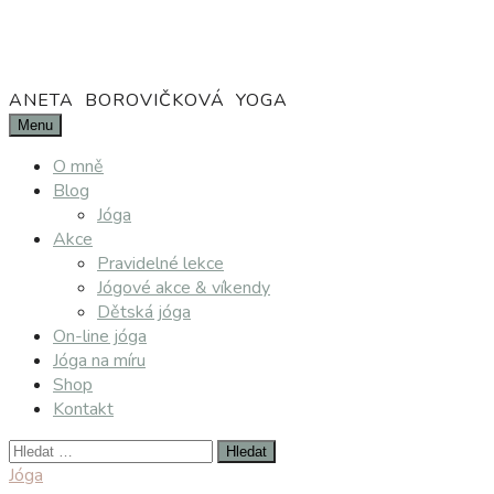
Přejít
k
obsahu
webu
ANETA BOROVIČKOVÁ YOGA
Menu
O mně
Blog
Jóga
Akce
Pravidelné lekce
Jógové akce & víkendy
Dětská jóga
On-line jóga
Jóga na míru
Shop
Kontakt
Vyhledávání
Jóga